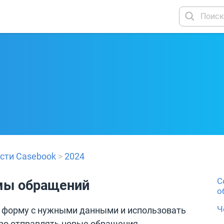
сти Casebook
>
2024
С
мы обращений
о
Ч
 форму с нужными данными и использовать
ро отправлять новые обращения.