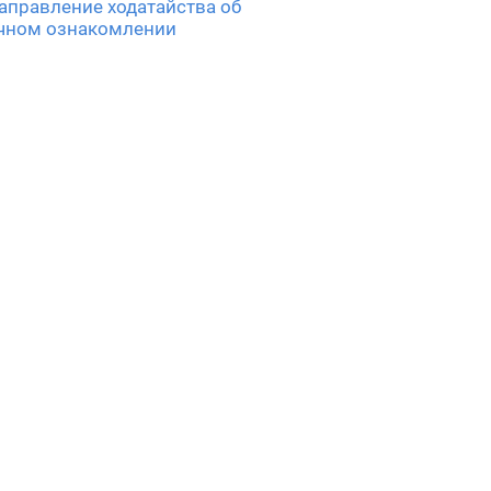
аправление ходатайства об
чном ознакомлении