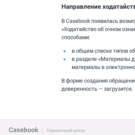
Направление ходатайст
В Casebook появилась возм
«Ходатайство об очном озн
способами:
в общем списке типов о
в разделе «Материалы д
материалы в электронно
В форме создания обращения
доверенность — загрузится.
Справочный центр