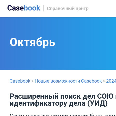
Справочный центр
Октябрь
Casebook
>
Новые возможности Casebook
>
202
Расширенный поиск дел СОЮ 
идентификатору дела (УИД)
Один и тот же номер может быть пр