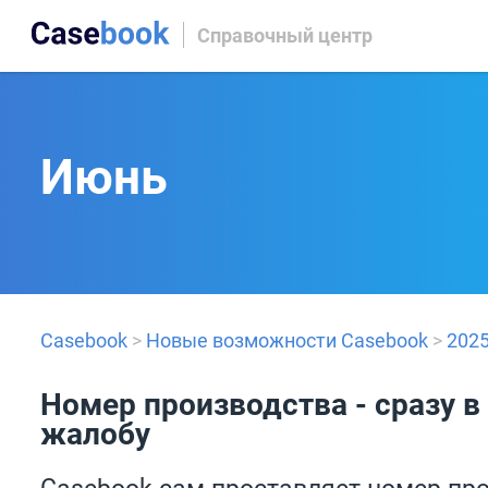
Справочный центр
Июнь
Casebook
>
Новые возможности Casebook
>
202
Номер производства - сразу в
жалобу
Casebook сам проставляет номер про