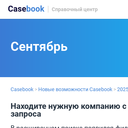
Справочный центр
Сентябрь
Casebook
>
Новые возможности Casebook
>
202
Находите нужную компанию с
запроса
В расширенном поиске появился фил