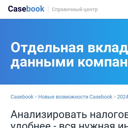
Справочный центр
Отдельная вклад
данными компан
Casebook
>
Новые возможности Casebook
>
202
Анализировать налого
удобнее - вся нужная 