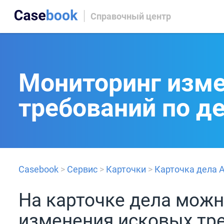
Справочный центр
Мониторинг изм
требований по д
Casebook
>
Сервис
>
Карточки
>
Карточка дела 
На карточке дела мож
изменения исковых тре