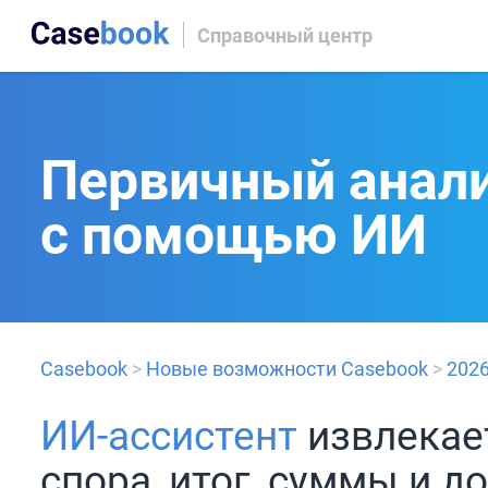
Справочный центр
Первичный анал
с помощью ИИ
Casebook
>
Новые возможности Casebook
>
202
ИИ-ассистент
извлекае
спора, итог, суммы и д