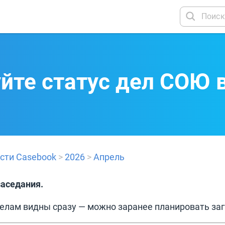
йте статус дел СОЮ в
сти Casebook
>
2026
>
Апрель
заседания.
лам видны сразу — можно заранее планировать загр