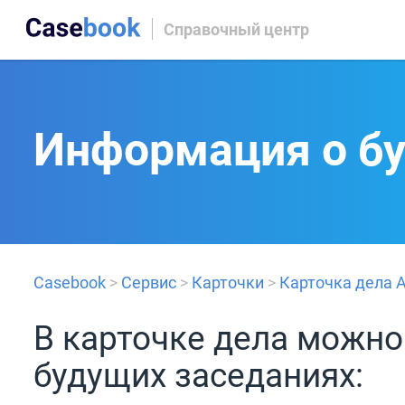
Справочный центр
Информация о б
Casebook
>
Сервис
>
Карточки
>
Карточка дела 
В карточке дела можн
будущих заседаниях: