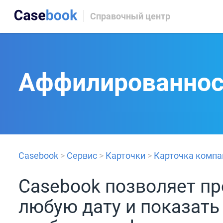
Справочный центр
Аффилированнос
Casebook
>
Сервис
>
Карточки
>
Карточка компа
Casebook позволяет пр
любую дату и показат