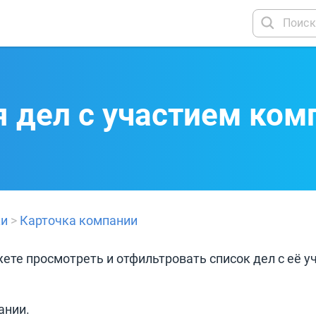
 дел с участием ком
ки
>
Карточка компании
ете просмотреть и отфильтровать список дел с её 
ании.