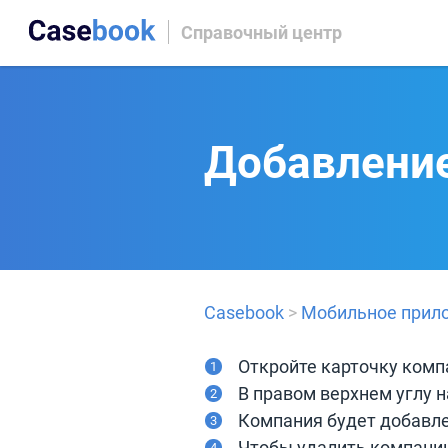
Справочный центр
Добавление
Casebook
>
Мобильное прил
Откройте карточку комп
В правом верхнем углу 
Компания будет добавле
Чтобы удалить компанию