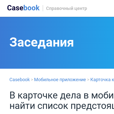
Справочный центр
Заседания
Casebook
>
Мобильное приложение
>
Карточка 
В карточке дела в мо
найти список предстоя