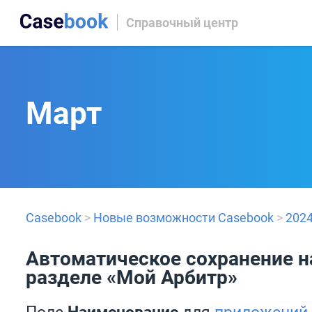
Справочный центр
Март
Casebook
>
Новые возможности Casebook
>
202
Автоматическое сохранение н
разделе «Мой Арбитр»
Поле
Наименование
для
приложений