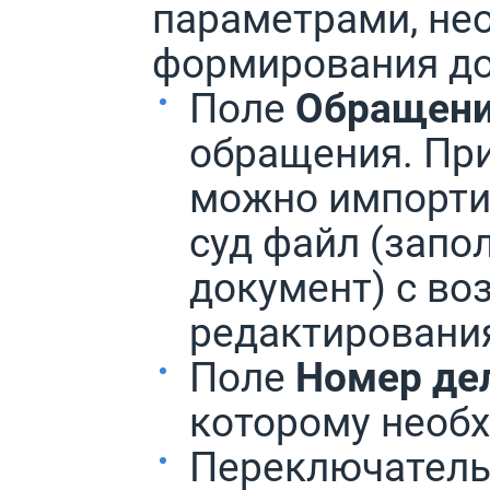
параметрами, не
формирования до
Поле
Обращен
обращения. Пр
можно импортир
суд файл (зап
документ) с в
редактирования
Поле
Номер де
которому необ
Переключател