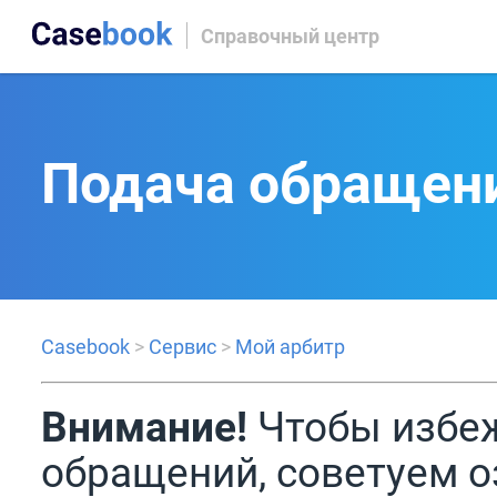
Справочный центр
Подача обращени
Casebook
>
Сервис
>
Мой арбитр
Внимание!
Чтобы избеж
обращений, советуем о