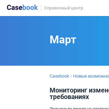
Справочный центр
Март
Casebook
>
Новые возможно
Мониторинг измен
требованиях
Экономьте время на отслежи