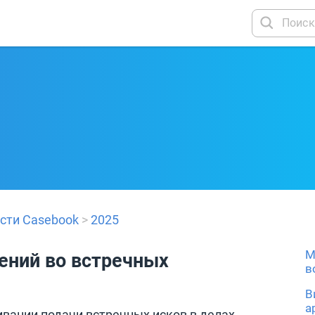
сти Casebook
>
2025
М
ений во встречных
в
В
а
вании подачи встречных исков в делах.