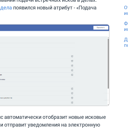
 дела
появился новый атрибут - «Подача
О
и
Ф
и
Д
п
ис автоматически отобразит новые исковые
 и отправит уведомления на электронную