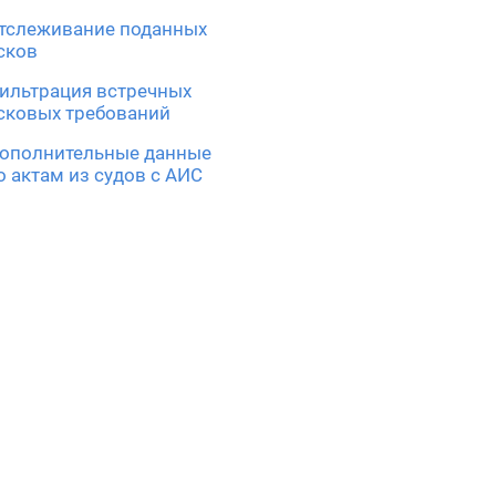
тслеживание поданных
сков
ильтрация встречных
сковых требований
ополнительные данные
о актам из судов с АИС