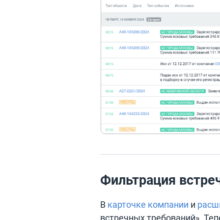
Фильтрация встре
В
карточке компании
и
расш
встречных требований‎». Те