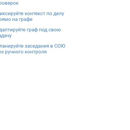
роверок
иксируйте контекст по делу
рямо на графе
даптируйте граф под свою
адачу
ланируйте заседания в СОЮ
ез ручного контроля