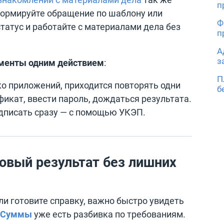
п
 Формируйте обращение по шаблону или
Ф
татус и работайте с материалами дела без
п
А
з
менты одним действием
:
П
о приложений, приходится повторять одни
б
фикат, ввести пароль, дождаться результата.
одписать сразу — с помощью УКЭП.
овый результат без лишних
ли готовите справку, важно быстро увидеть
Суммы
уже есть разбивка по требованиям.