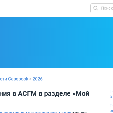
сти Casebook
>
2026
П
ния в АСГМ в разделе «Мой
в
П
р
ознакомлении с материалами дела
так же