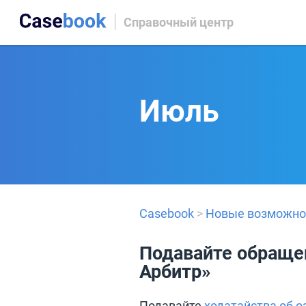
Справочный центр
Июль
Casebook
>
Новые возможно
Подавайте обраще
Арбитр»
Подавайте
ходатайства об 