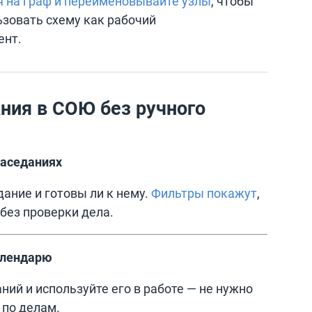
 на граф и переименовывайте узлы
, чтобы
ьзовать схему как рабочий
ент.
ния в СОЮ без ручного
заседаниях
дание и готовы ли к нему.
Фильтры покажут
,
без проверки дела.
алендарю
ний и используйте его в работе — не нужно
 по делам.