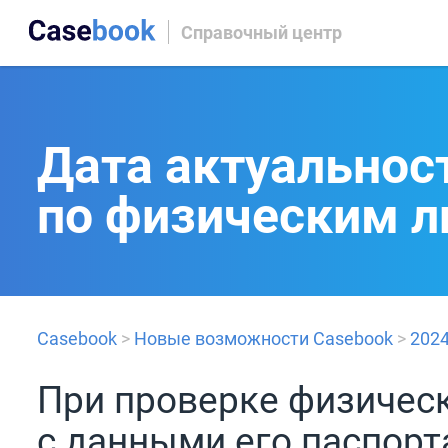
Справочный центр
Дата актуальнос
по физическим 
Casebook
>
Новые возможности Casebook
>
202
При проверке физическ
с данными его паспор