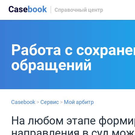
Справочный центр
Работа с сохра
обращений
Casebook
>
Сервис
>
Мой арбитр
На любом этапе форми
направления в суд мож